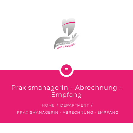
TEAM
ÄRZTEHAUS AM SANDE
BLICK IN DIE PRAXIS
KONTAKT
AKTUELLES
HOME
Praxismanagerin - Abrechnung -
LEISTUNGEN
Empfang
HOME
DEPARTMENT
TEAM
PRAXISMANAGERIN - ABRECHNUNG - EMPFANG
ÄRZTEHAUS AM SANDE